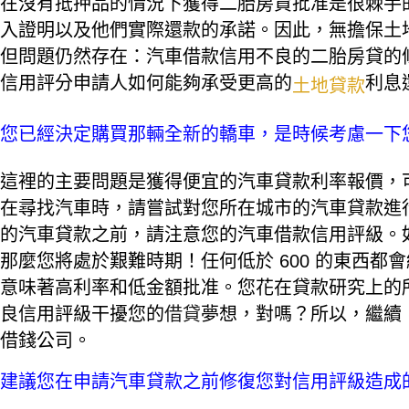
在沒有抵押品的情況下獲得二胎房貸批准是很棘手
入證明以及他們實際還款的承諾。因此，無擔保土
但問題仍然存在：汽車借款信用不良的二胎房貸的
信用評分申請人如何能夠承受更高的
利息
土地貸款
您已經決定購買那輛全​​新的轎車，是時候考慮一
這裡的主要問題是獲得便宜的汽車貸款利率報價，
在尋找汽車時，請嘗試對您所在城市的汽車貸款進
的汽車貸款之前，請注意您的汽車借款信用評級。
那麼您將處於艱難時期！任何低於 600 的東西
意味著高利率和低金額批准。您花在貸款研究上的
良信用評級干擾您的
借貸
夢想，對嗎？所以，繼續
借錢公司。
建議您在申請汽車貸款之前修復您對信用評級造成