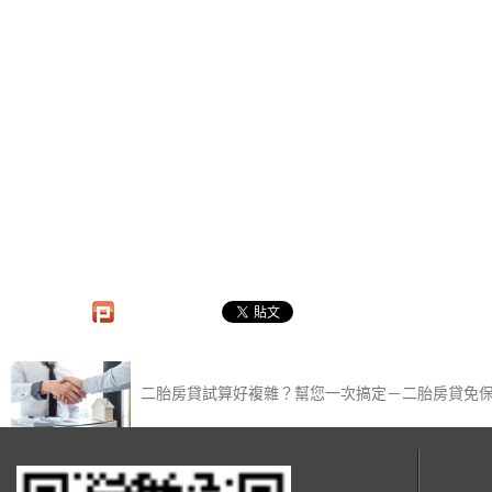
二胎房貸試算好複雜？幫您一次搞定－二胎房貸免